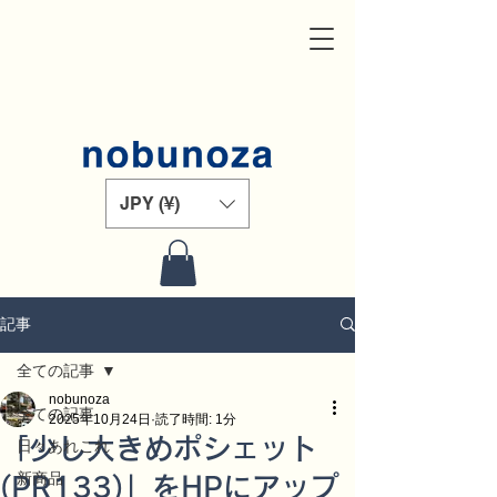
JPY (¥)
記事
全ての記事
nobunoza
全ての記事
2025年10月24日
読了時間: 1分
「少し大きめポシェット
日々あれこれ
新商品
(PR133)」をHPにアップ