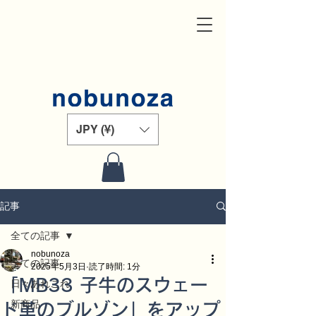
JPY (¥)
記事
全ての記事
nobunoza
全ての記事
2025年5月3日
読了時間: 1分
「MB33 子牛のスウェー
日々あれこれ
新商品
ド革のブルゾン」をアップ