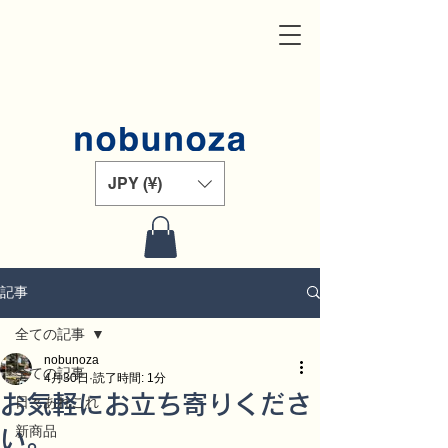
JPY (¥)
記事
全ての記事
nobunoza
全ての記事
4月30日
読了時間: 1分
お気軽にお立ち寄りくださ
日々あれこれ
新商品
い。