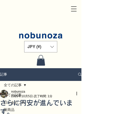
JPY (¥)
記事
全ての記事
nobunoza
全ての記事
2025年10月5日
読了時間: 1分
さらに円安が進んでいま
日々あれこれ
新商品
す。