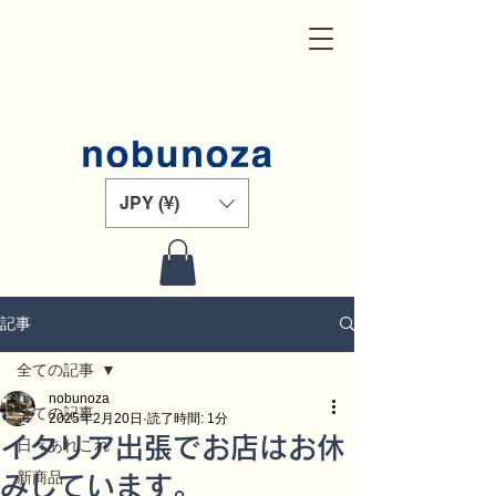
JPY (¥)
記事
全ての記事
nobunoza
全ての記事
2025年2月20日
読了時間: 1分
イタリア出張でお店はお休
日々あれこれ
新商品
みしています。