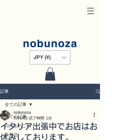
JPY (¥)
記事
全ての記事
nobunoza
全ての記事
5月14日
読了時間: 1分
イタリア出張中でお店はお
日々あれこれ
新商品
休みしております。