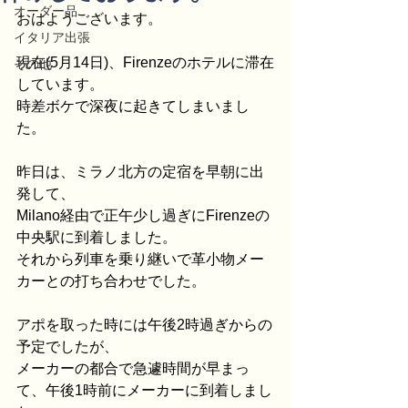
オーダー品
おはようございます。
イタリア出張
現在(5月14日)、Firenzeのホテルに滞在
その他
しています。
時差ボケで深夜に起きてしまいまし
た。
昨日は、ミラノ北方の定宿を早朝に出
発して、
Milano経由で正午少し過ぎにFirenzeの
中央駅に到着しました。
それから列車を乗り継いで革小物メー
カーとの打ち合わせでした。
アポを取った時には午後2時過ぎからの
予定でしたが、
メーカーの都合で急遽時間が早まっ
て、午後1時前にメーカーに到着しまし