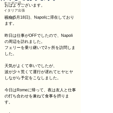
オーダー品
おはようございます。
イタリア出張
現在(5月18日)、Napoliに滞在しており
その他
ます。
昨日は仕事がOFFでしたので、Napoli
の周辺を訪れました。
フェリーを乗り継いで2ヶ所を訪問しま
した。
天気がよくて幸いでしたが、
波が少々荒くて運行が遅れてヒヤヒヤ
しながら予定をこなしました。
今日はRomeに帰って、夜は友人と仕事
の打ち合わせを兼ねて食事を摂りま
す。