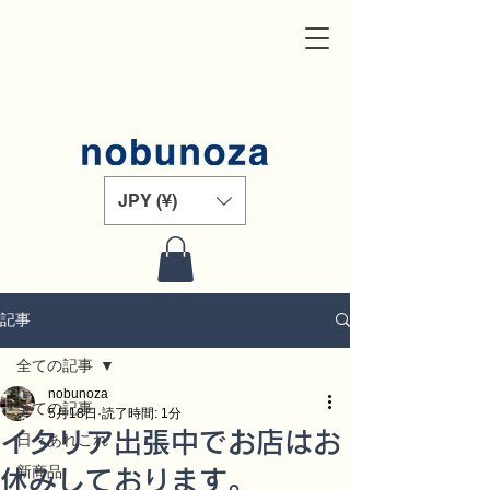
JPY (¥)
記事
全ての記事
nobunoza
全ての記事
5月18日
読了時間: 1分
イタリア出張中でお店はお
日々あれこれ
新商品
休みしております。