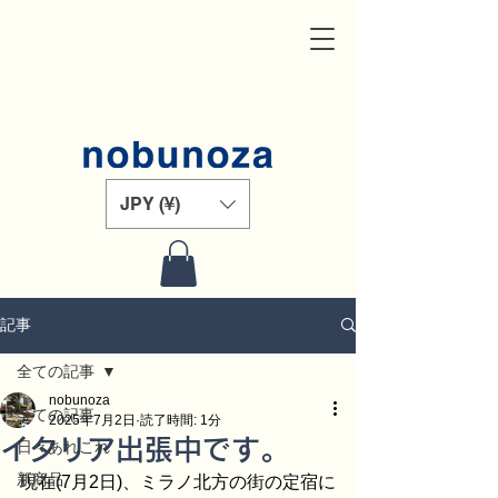
JPY (¥)
記事
全ての記事
nobunoza
全ての記事
2025年7月2日
読了時間: 1分
イタリア出張中です。
日々あれこれ
新商品
現在(7月2日)、ミラノ北方の街の定宿に