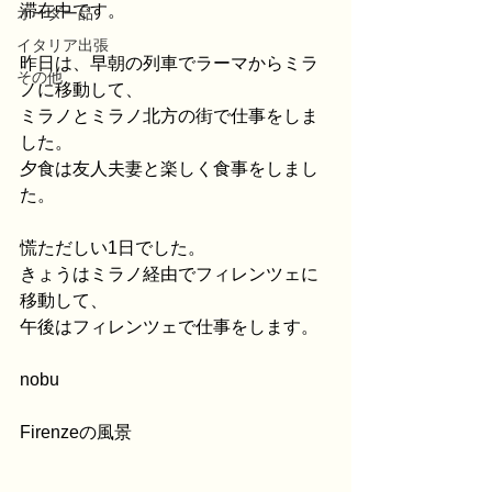
滞在中です。
オーダー品
イタリア出張
昨日は、早朝の列車でラーマからミラ
その他
ノに移動して、
ミラノとミラノ北方の街で仕事をしま
した。
夕食は友人夫妻と楽しく食事をしまし
た。
慌ただしい1日でした。
きょうはミラノ経由でフィレンツェに
移動して、
午後はフィレンツェで仕事をします。
nobu
Firenzeの風景