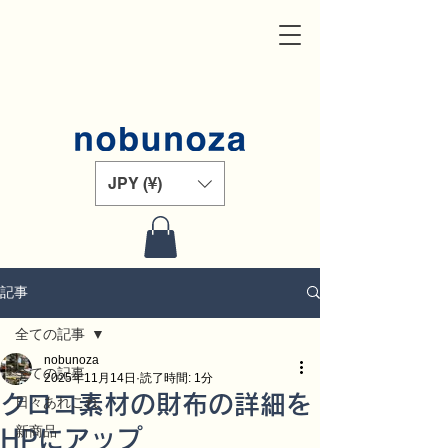
JPY (¥)
記事
全ての記事
nobunoza
全ての記事
2025年11月14日
読了時間: 1分
クロコ素材の財布の詳細を
日々あれこれ
新商品
HPにアップ