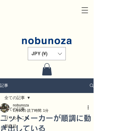
JPY (¥)
記事
全ての記事
nobunoza
全ての記事
1月30日
読了時間: 1分
ニットメーカーが順調に動
日々あれこれ
新商品
き出している