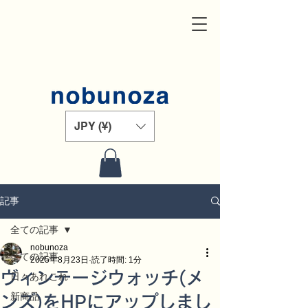
JPY (¥)
記事
全ての記事
nobunoza
全ての記事
2025年8月23日
読了時間: 1分
ヴィンテージウォッチ(メ
日々あれこれ
新商品
ンズ)をHPにアップしまし