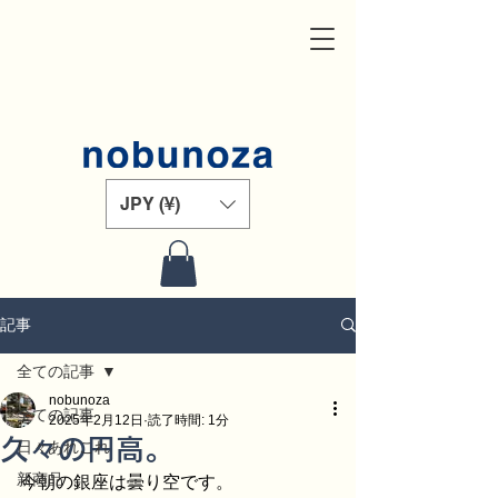
JPY (¥)
記事
全ての記事
nobunoza
全ての記事
2025年2月12日
読了時間: 1分
久々の円高。
日々あれこれ
新商品
今朝の銀座は曇り空です。