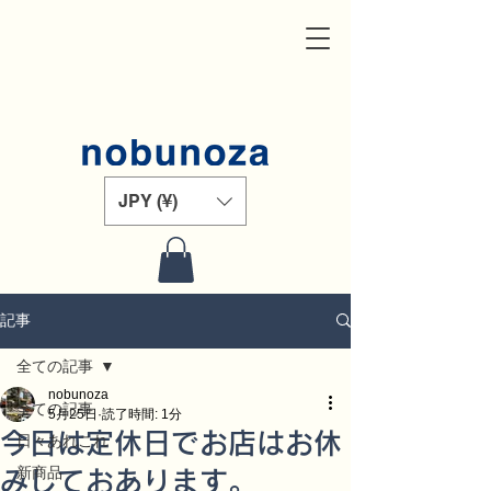
JPY (¥)
記事
全ての記事
nobunoza
全ての記事
5月25日
読了時間: 1分
今日は定休日でお店はお休
日々あれこれ
新商品
みしておあります。