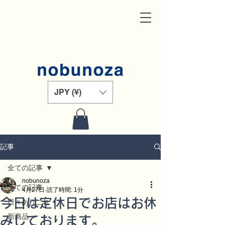
JPY (¥)
記事
全ての記事
nobunoza
全ての記事
4月27日
読了時間: 1分
今日は定休日でお店はお休
日々あれこれ
新商品
みしております。