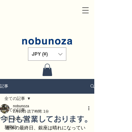
JPY (¥)
記事
全ての記事
nobunoza
全ての記事
2月23日
読了時間: 1分
今日も営業しております。
日々あれこれ
新商品
連休の最終日、銀座は晴れになってい