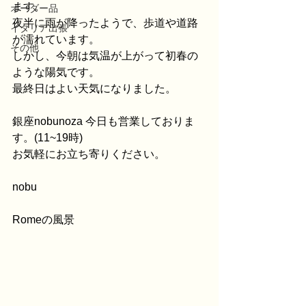
ます。
オーダー品
夜半に雨が降ったようで、歩道や道路
イタリア出張
が濡れています。
その他
しかし、今朝は気温が上がって初春の
ような陽気です。
最終日はよい天気になりました。
銀座nobunoza 今日も営業しておりま
す。(11~19時)
お気軽にお立ち寄りください。
nobu
Romeの風景