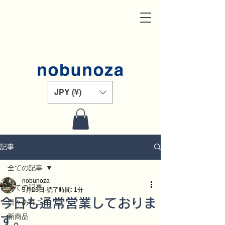
JPY (¥)
記事
全ての記事
nobunoza
全ての記事
5月23日
読了時間: 1分
今日も通常営業しておりま
日々あれこれ
新商品
す。