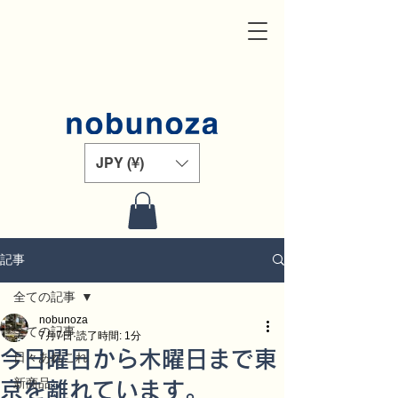
JPY (¥)
記事
全ての記事
nobunoza
全ての記事
7月7日
読了時間: 1分
今日曜日から木曜日まで東
日々あれこれ
新商品
京を離れています。