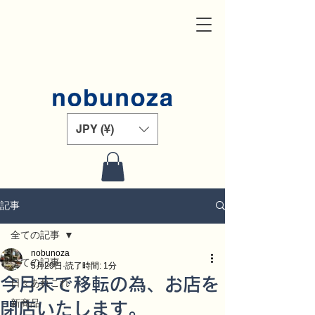
JPY (¥)
記事
全ての記事
nobunoza
全ての記事
5月29日
読了時間: 1分
今月末で移転の為、お店を
日々あれこれ
新商品
閉店いたします。