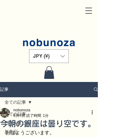
JPY (¥)
記事
全ての記事
nobunoza
全ての記事
6月7日
読了時間: 1分
今朝の銀座は曇り空です。
日々あれこれ
新商品
おはようございます。