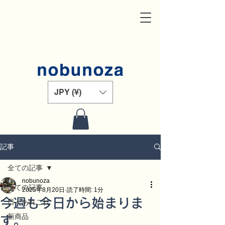
JPY (¥)
記事
全ての記事
nobunoza
全ての記事
2025年8月20日
読了時間: 1分
今週も今日から始まりま
日々あれこれ
新商品
す。