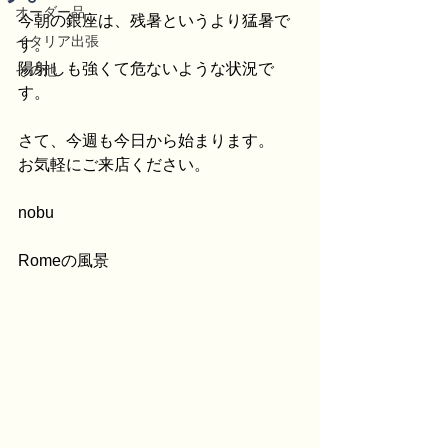
オーダー品
今朝の銀座は、残暑というより猛暑で
イタリア出張
す。
陽射しも強くて危ないような状況で
その他
す。
さて、今週も今日から始まります。
お気軽にご来店ください。
nobu
Romeの風景