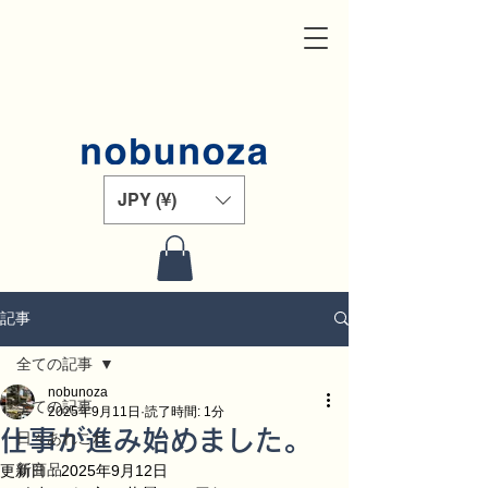
JPY (¥)
記事
全ての記事
nobunoza
全ての記事
2025年9月11日
読了時間: 1分
仕事が進み始めました。
日々あれこれ
新商品
更新日：
2025年9月12日