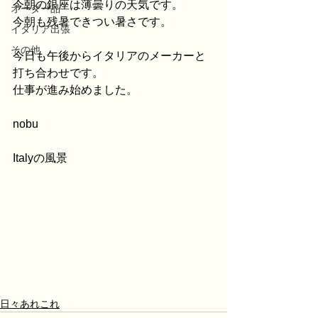
今朝の銀座は薄曇りの天気です。
オーダー品
今朝も残暑できつい暑さです。
イタリア出張
その他
今日も午後からイタリアのメーカーと
打ち合わせです。
仕事が進み始めました。
nobu
Italyの風景
日々あれこれ