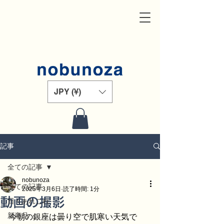
JPY (¥)
記事
全ての記事
nobunoza
全ての記事
2025年3月6日
読了時間: 1分
動画の撮影
日々あれこれ
新商品
今朝の銀座は曇り空で肌寒い天気で