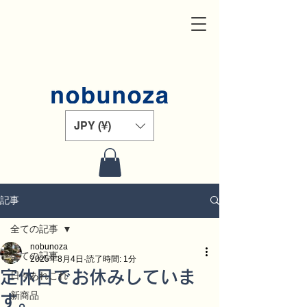
JPY (¥)
記事
全ての記事
nobunoza
全ての記事
2025年8月4日
読了時間: 1分
定休日でお休みしていま
日々あれこれ
新商品
す。