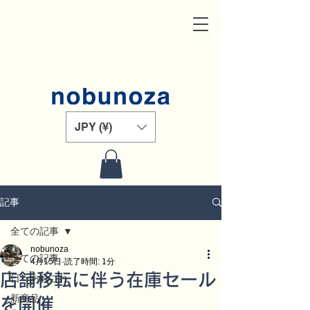
JPY (¥)
記事
全ての記事
nobunoza
全ての記事
4月15日
読了時間: 1分
店舗移転に伴う在庫セール
日々あれこれ
新商品
を開催