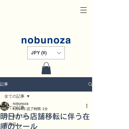
JPY (¥)
記事
全ての記事
nobunoza
全ての記事
4月14日
読了時間: 1分
明日から店舗移転に伴う在
日々あれこれ
新商品
庫のセール