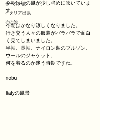
今朝は秋の風が少し強めに吹いていま
オーダー品
す。
イタリア出張
その他
今朝はかなり涼しくなりました。
行き交う人々の服装がバラバラで面白
く見てしまいました。
半袖、長袖、ナイロン製のブルゾン、
ウールのジャケット、
何を着るのか迷う時期ですね。
nobu
Italyの風景