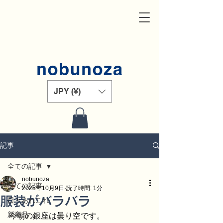
JPY (¥)
記事
全ての記事
nobunoza
全ての記事
2025年10月9日
読了時間: 1分
服装がバラバラ
日々あれこれ
新商品
今朝の銀座は曇り空です。