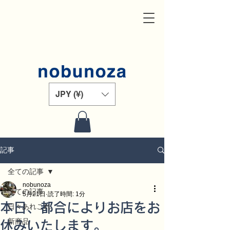
JPY (¥)
記事
全ての記事
nobunoza
全ての記事
5月21日
読了時間: 1分
本日、都合によりお店をお
日々あれこれ
新商品
休みいたします。