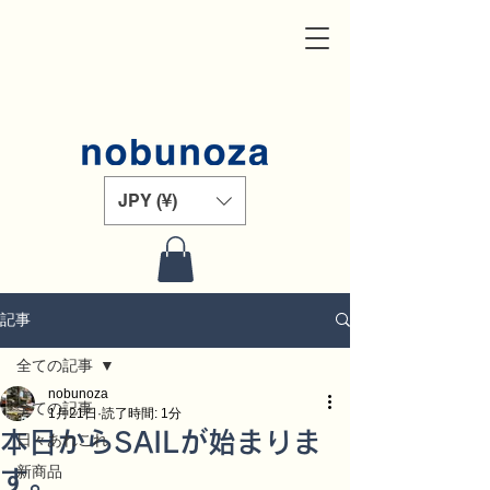
JPY (¥)
記事
全ての記事
nobunoza
全ての記事
1月21日
読了時間: 1分
本日からSAILが始まりま
日々あれこれ
新商品
す。