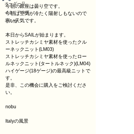
オーダー品
今朝の銀座は曇り空です。
イタリア出張
今朝は空気が冷たく陽射しもないので
寒い天気です。
その他
本日からSAILが始まります。
ストレッチカシミヤ素材を使ったクル
ーネックニット(LM03)
ストレッチカシミヤ素材を使ったロー
ルネックニット(タートルネック)(LM04)
ハイゲージ(18ゲージ)の最高級ニットで
す。
是非、この機会に購入をご検討くださ
い。​
nobu
Italyの風景