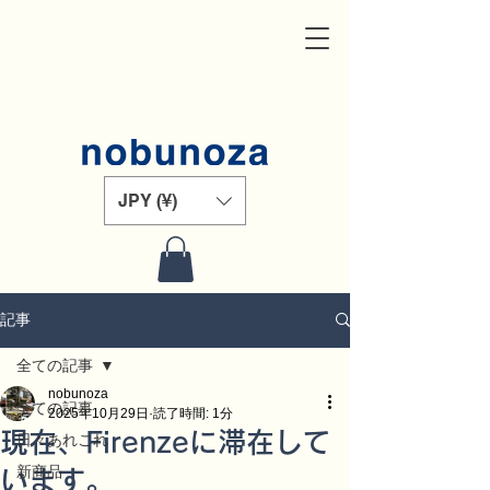
JPY (¥)
記事
全ての記事
nobunoza
全ての記事
2025年10月29日
読了時間: 1分
現在、Firenzeに滞在して
日々あれこれ
新商品
います。