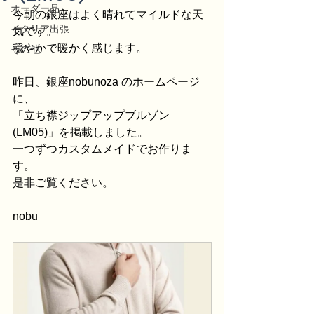
オーダー品
今朝の銀座はよく晴れてマイルドな天
イタリア出張
気です。
穏やかで暖かく感じます。
その他
昨日、銀座nobunoza のホームページ
に、
「立ち襟ジップアップブルゾン
(LM05)」を掲載しました。
一つずつカスタムメイドでお作りま
す。
是非ご覧ください。
nobu