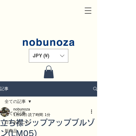
JPY (¥)
記事
全ての記事
nobunoza
全ての記事
1月16日
読了時間: 1分
立ち襟ジップアップブルゾ
日々あれこれ
新商品
ン(LM05)