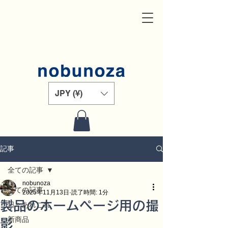
JPY (¥)
記事
全ての記事
nobunoza
全ての記事
2025年11月13日
読了時間: 1分
製品のホームページ用の撮
日々あれこれ
新商品
影