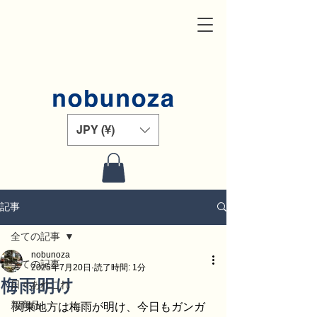
JPY (¥)
記事
全ての記事
nobunoza
全ての記事
2025年7月20日
読了時間: 1分
梅雨明け
日々あれこれ
新商品
関東地方は梅雨が明け、今日もガンガ