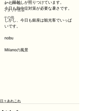
ンと陽射しが照りつけています。
オーダー品
今日も熱中症対策が必要な暑さです。
イタリア出張
その他
しかし、今日も銀座は観光客でいっぱ
いです。
nobu
Milanoの風景
日々あれこれ