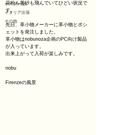
花粉も黄砂も飛んでいてひどい状況で
オーダー品
す。
イタリア出張
その他
先日、革小物メーカーに革小物とポシ
ェットを発注しました。
革小物はnobunoza企画のPC向け製品
が入っています。
出来上がって入荷が楽しみです。
nobu
Firenzeの風景