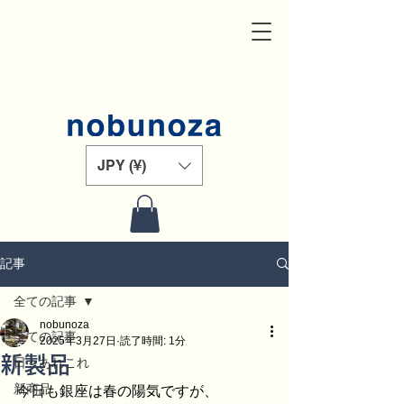
JPY (¥)
記事
全ての記事
nobunoza
全ての記事
2025年3月27日
読了時間: 1分
新製品
日々あれこれ
新商品
今日も銀座は春の陽気ですが、