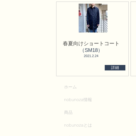
春夏向けショートコート
（SM18）
​2021.2.24
詳細
ホーム
nobunoza情報
商品
nobunozaとは