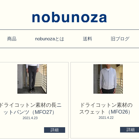
商品
nobunozaとは
送料
旧ブログ
ドライコットン素材の長
ドライコットン素材の
ニ
スウェット
（MFO26）
ットパンツ（MFO27）
​2021.4.22
​2021.4.23
詳細
詳細