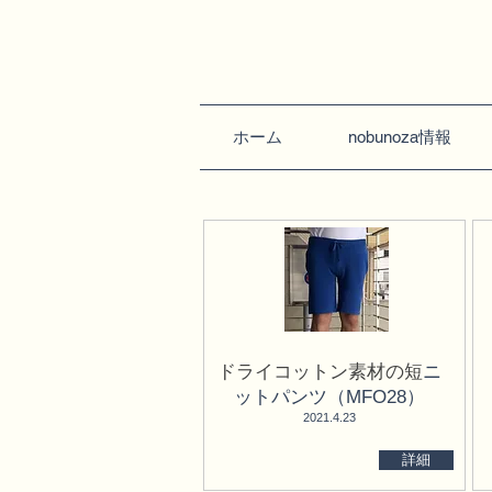
ホーム
nobunoza情報
ドライコットン素材の短
ニ
ットパンツ（MFO28）
​2021.4.23
詳細