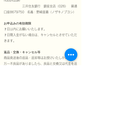
nobunozaki
三井住友銀行 銀座支店（026） 普通
口座8679750 名義：野崎宣嘉（ノザキノブヨシ）
お申込みの有効期限
７日以内にお願いいたします。
７日間入金がない場合は、キャンセルとさせていただ
きます。
返品・交換・キャンセル等
商品発送後の返品・返却等はお受けいたしかねます。
万一不良品がありましたら、良品と交換又は代金を返
還いたします。（返品送料は、弊店にて負担）
返品期限
商品出荷より７日以内にご連絡下さい。
返品送料
不良品の場合は弊社が負担いたします。
それ以外はお客様のご負担となります。