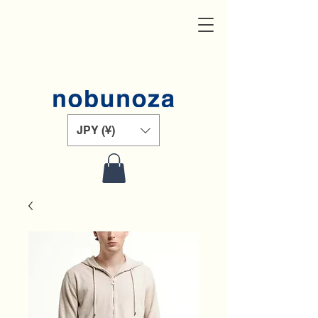
JPY (¥)