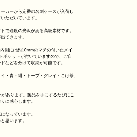
お客様のご都合によ
メーカーから定番の名刺ケースが入荷し
ていただいています。
フトで適度の光沢がある高級素材です。
が出てきます。
ト。内側には約10mmのマチの付いたメイ
ットポケットが付いていますので、ご自
ードなどを分けて収納が可能です。
カイ・青・紺・トープ・グレイ・こげ茶、
いがあります。製品を手にするたびにこ
作りに感心します。
来になっています。
いと思います。