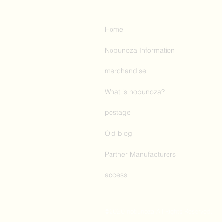
Home
Nobunoza Information
merchandise
What is nobunoza?
postage
Old blog
Partner Manufacturers
access
©️2020 nobunoza All Rights Reserved.