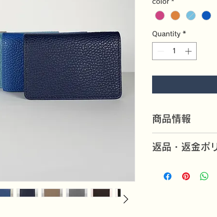
color
*
Quantity
*
商品情報
フィレンツェの革小
返品・返金ポ
い勝手のよい定番の
万一不良品がありま
サイズは、11x7c
いたします。（返品
付いています。
素材は、イタリア産
返品期限と返品送料
ます。
商品到着後一週間以
す。