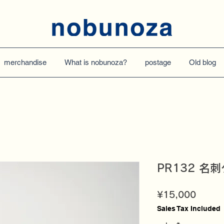
merchandise
What is nobunoza?
postage
Old blog
PR132 名
Price
¥15,000
Sales Tax Included