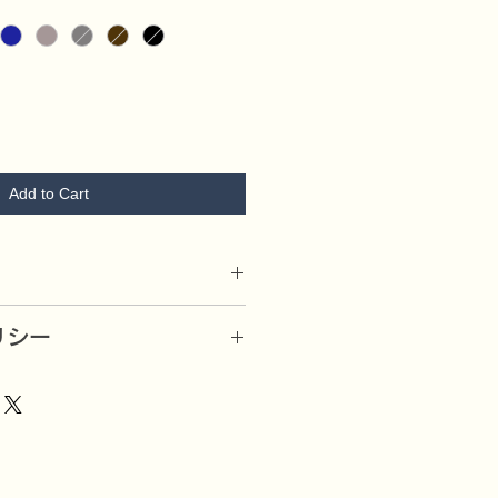
Add to Cart
物メーカーが製作したシンプルで使
リシー
名刺ケースです。
したら、良品と交換又は代金を返還
m とコンパクトで約10mmのマチが
送料は、弊店にて負担）
の高級素材のモミ牛革を使用してい
内、未使用品に限りお受けいたしま