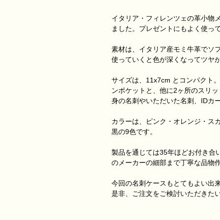
イタリア・フィレンツェの革小物
ました。プレゼントにもよく使っ
素材は、イタリア産モミ牛革でソ
使っていくと色が深くなってツヤ
サイズは、11x7cm とコンパク
ンポケットと、他に2ヶ所のスリ
身の名刺やいただいた名刺、IDカ
カラーは、ピンク・オレンジ・ス
黒の9色です。
製品を通じては35年ほどお付き合
のメーカーの細部まで丁寧な品物
今回の名刺ケースもとてもよい出
是非、ご注文をご検討いただきた