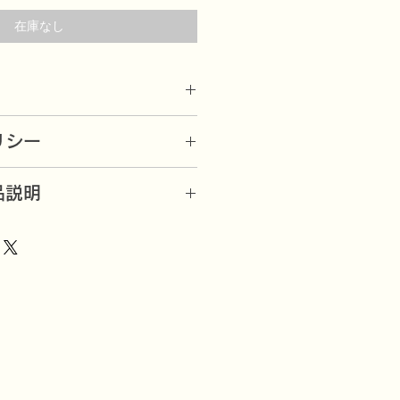
在庫なし
リシー
北方の町のバッグメーカー製）
底部）38cm（上部）37cm マチ
したら、良品と交換又は代金を返還
上部）9cm
品説明
送料は、弊店にて負担）
です。
cm
/e6e-KqLKEwA
内、未使用品に限りお受けいたしま
る場合は、ご負担願います。