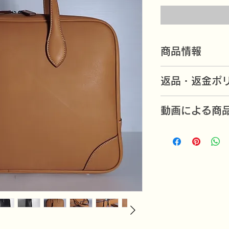
商品情報
紳士ビジネスバッグ
返品・返金ポ
（イタリア・ミラノ
高さ28cm 横幅（
万一不良品がありま
幅（底部）11cm（
動画による商
いたします。（返品
黒とキャメルの2色
ストラップ：110x4
https://youtu.be
返品期限と返品送料
商品到着後一週間以
す。
お客様のご都合によ