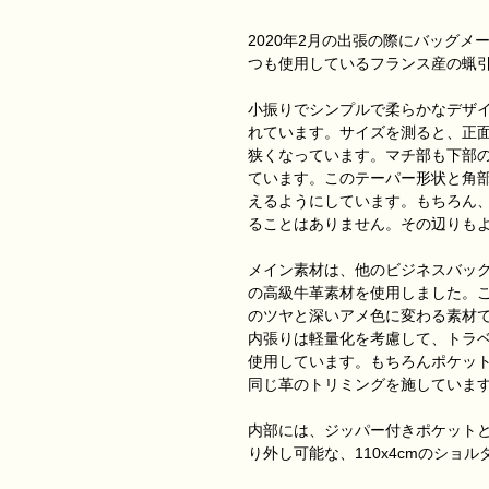
2020年2月の出張の際にバッグ
つも使用しているフランス産の蝋
小振りでシンプルで柔らかなデザ
れています。サイズを測ると、正面下
狭くなっています。マチ部も下部の幅
ています。このテーパー形状と角
えるようにしています。もちろん
ることはありません。その辺りも
メイン素材は、他のビジネスバッ
の高級牛革素材を使用しました。
のツヤと深いアメ色に変わる素材
内張りは軽量化を考慮して、トラ
使用しています。もちろんポケッ
同じ革のトリミングを施していま
内部には、ジッパー付きポケット
り外し可能な、110x4cmのショ