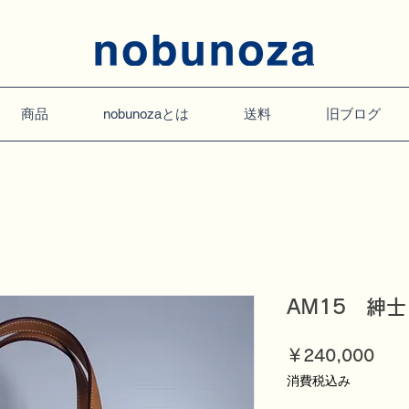
商品
nobunozaとは
送料
旧ブログ
AM15 紳
価
￥240,000
格
消費税込み