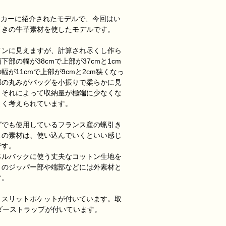
メーカーに紹介されたモデルで、今回はい
引きの牛革素材を使したモデルです。
インに見えますが、計算され尽くし作ら
部の幅が38cmで上部が37cmと1cm
が11cmで上部が9cmと2cm狭くなっ
部の丸みがバッグを小振りで柔らかに見
、それによって収納量が極端に少なくな
よく考えられています。
グでも使用しているフランス産の蝋引き
この素材は、使い込んでいくといい感じ
です。
ベルバックに使う丈夫なコットン生地を
トのジッパー部や端部などには外素材と
す。
とスリットポケットが付いています。取
ルダーストラップが付いています。