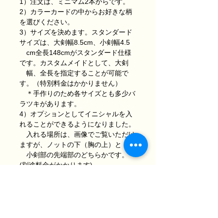
1）注文は、ミニマム2本からです。
2）カラーカードの中からお好きな柄
を選びください
。
3）
サイズを決めます。スタンダード
サイズは、
大剣幅8.5
cm、小剣幅4.5
cm
全長148cmがスタンダード仕様
です。カスタムメイドとして、大剣
幅、
全長を指定することが可能で
す。（特別料金はかかりません）
＊手作りのため各サイズとも多少バ
ラツキがあります。
4）オプションとしてイニシャルを入
れることができるようになりました。
入れる場所は、画像でご覧いただけ
ますが、ノットの下（胸の上）と
小剣部の先端部のどちらかです。
(別途料金がかかります)
受注は随時お受けいたしますが、第1
回目の納入は9月下旬から10月上旬を
予定しています。