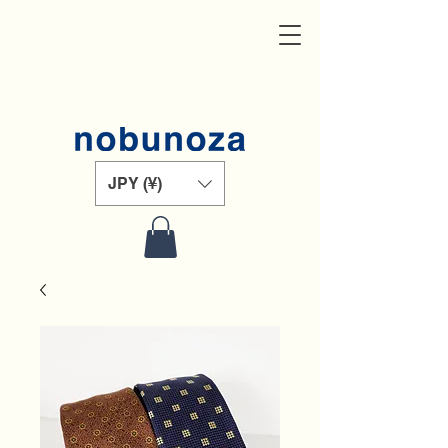
JPY (¥)