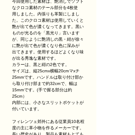
今回使用した素材は、艶消しでソフト
なクロコ素材のテール部分を4枚使
用しました。内張りも革製にしまし
た。このクロコ素材は使用していくと
艶が出て色が濃くなってきます。黒い
ものが光るのを「黒光り」言います
が、同じように艶消しの黒・紺が徐々
に艶が出て色が濃くなり色に深みが
出てきます。使用するほどよくなり味
が出る秀逸な素材です。
カラーは、黒と紺の2色です。
サイズは、縦25cmx横幅20cmマxチ
25mmです。ハンドルは取り付け部か
ら取り付け部まで約32cmで、幅は
15mmです。(手で握る部分は約
25cm）
内部には、小さなスリットポケットが
付いています。
フィレンツェ郊外にある従業員10名程
度の主に革小物を作るメーカーです。
長い歴史があり、製品も素材もとても