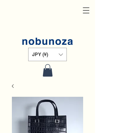
JPY (¥)