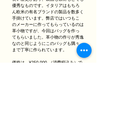
優秀なものです。イタリアはもちろ
ん欧米の有名ブランドの製品を数多く
手掛けています。弊店ではいつもこ
のメーカーに作ってもらっているのは
革小物ですが、今回はバッグを作っ
てもらいました。革小物の作りが秀逸
なのと同じようにこのバッグも隅々
まで丁寧に作られています。
価格は、¥250,000-（消費税込み）で
す。
メーカーの社長から価格を聞いた時に
とても驚きました。メーカー持って
いる在庫を使用したとはいえ通常では
考えられない価格でした。全ての価
格が上昇しているこの時期にこの価格
は破格だと思います。
是非、ご購入をご検討ください。何か
質問等ございましたら、遠慮なくお
問い合わせください。