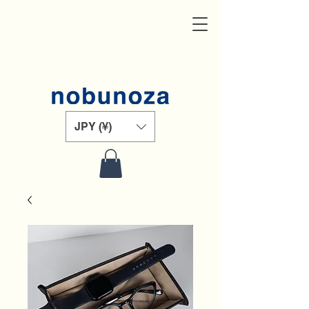
JPY (¥)