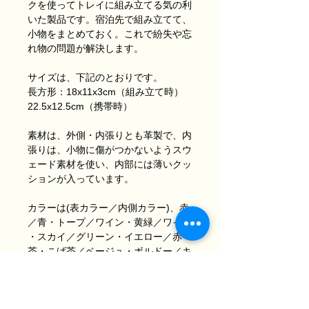
クを使ってトレイに組み立てる気の利
いた製品です。宿泊先で組み立てて、
小物をまとめておく。これで紛失や忘
れ物の問題が解決します。
サイズは、下記のとおりです。
長方形：18x11x3cm（組み立て時）
22.5x12.5cm（携帯時）
素材は、外側・内張りとも革製で、内
張りは、小物に傷がつかないようスウ
ェード素材を使い、内部には薄いクッ
ションが入っています。
カラーは(表カラー／内側カラー)、赤
／青・トープ／ワイン・黄緑／ワイン
・スカイ／グリーン・イエロー／赤
茶・こげ茶／ベージュ・ボルドー／キ
ャ
メルの色展開です。
平らになりますのでかさばりませんの