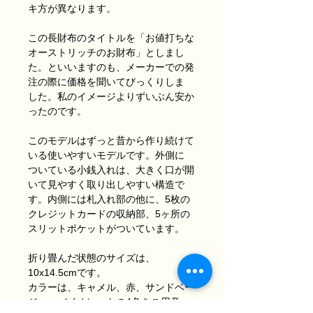
キ方が異なります。
この長財布のタイトルを「お値打ちな
オーストリッチのお
財布」と
しまし
た。
といいますのも、
メーカーでの発
注の際に価格を聞いて
びっくりしま
した。
私のイメージよりずいぶん安か
ったのです。
このモデルはずっと昔から作り続けて
いる使いやすいモデルです。
外側に
ついている小銭入れは、大きく口が開
いて見やすく取り出し
やすい
構造で
す。
内側には札入れ部の他に、5枚の
クレジットカード
の収納部、
5ヶ所の
スリットポケットがついています。
折り畳んだ状態のサイズは、
10x14.5cmです。
カラーは、キャメル、赤、サンドベー
ジュ、バイオレットの4色を
ご用意