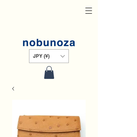
JPY (¥)