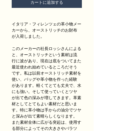
カートに追加する
イタリア・フィレンツェの革小物メー
カーから、オーストリッチのお財布
が入荷しました。
このメーカーの社長ロッシさんによる
と、
オーストリッチという素材は
流
行に波があり、
現在は底をついてまた
最近使われ始めているところだ
そう
です。
私は以前オーストリッチ素材を
使い、
バッグや革小物を作った経験
が
あります。
軽くてとても丈夫で、水
にも強い。
そして使っていくと
ツヤ
が出て色の深みが増してきます。
革素
材としてとてもよい素材
だと思いま
す。
特に革小物は手からの油分でツヤ
と深みが出て素晴
らしくなります。
また素材全体に広がる突起は、
使用す
る部分に
よってその大きさやバラツ