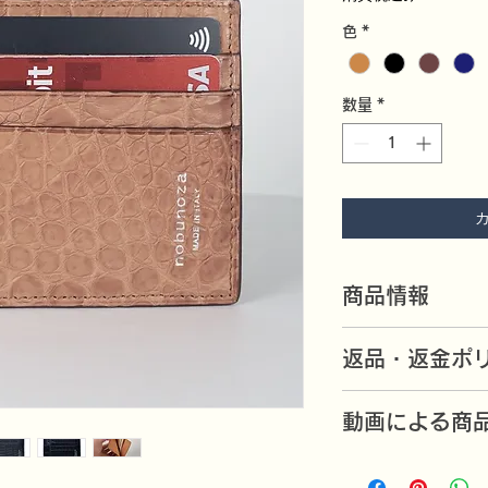
色
*
数量
*
商品情報
8.8x11.8cm。
返品・返金ポ
ソフトクロコダイル
万一不良品がありま
動画による商
いたします。（返品
https://youtu.be
返品期限と返品送料