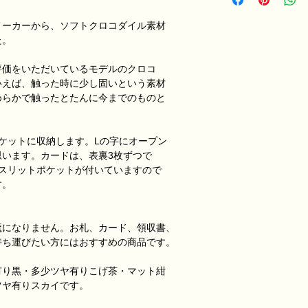
商品到着後一週間以
す。
メーカーから、ソフトクロコダイル素材
お客様のご都合によ
た。
評価をいただいているモデルのクロコ
いえば、触った時に少し固いという素材
めらかで触ったとたんに今までのものと
ケットに収納します。Lの字にオープン
います。カードは、表裏3枚ずつで
にスリットポケットが付いていますので
す。
魔になりません。お札、カード、領収書、
持ち運びたい方にはおすすめの商品です。
有り黒・多少ツヤ有りこげ茶・マット紺
ツヤ有りスカイです。