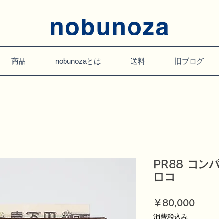
商品
nobunozaとは
送料
旧ブログ
PR88 コン
ロコ
価
￥80,000
格
消費税込み