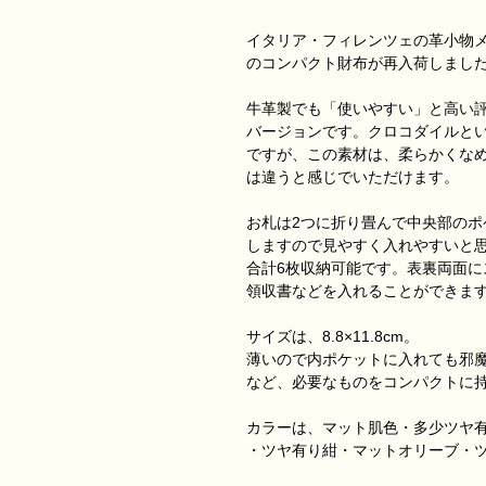
イタリア・フィレンツェの革小物
のコンパクト財布が再入荷しまし
牛革製でも「使いやすい」と高い
バージョンです。クロコダイルと
ですが、この素材は、柔らかくな
は違うと感じでいただけます。
お札は2つに折り畳んで中央部のポ
しますので見やすく入れやすいと思
合計6枚収納可能です。表裏両面
領収書などを入れることができま
サイズは、8.8×11.8cm。
薄いので内ポケットに入れても邪
など、必要なものをコンパクトに
カラーは、マット肌色・多少ツヤ
・ツヤ有り紺・マットオリーブ・