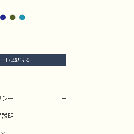
カートに追加する
リシー
素材を使用。
したら、良品と交換又は代金を返還
品説明
送料は、弊店にて負担）
/mxXdnTmDIFA