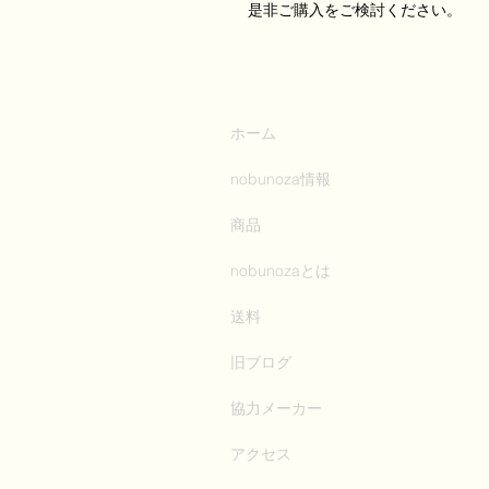
是非ご購入をご検討ください。
ホーム
nobunoza情報
商品
nobunozaとは
送料
旧ブログ
協力メーカー
アクセス