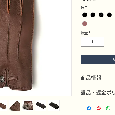
色
*
数量
*
商品情報
ベルガモのグローブ
返品・返金ポ
サイズは、6.5、7.
弊店向けにオリジナ
万一不良品がありま
す。
いたします。（返品
素材は、最高級ディ