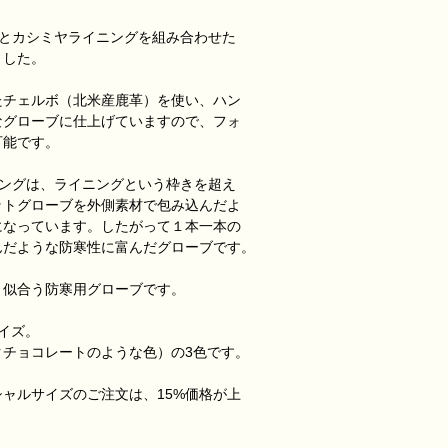
返品期限と返品送料
キンとカシミヤライニングを組み合わせた
商品到着後一週間以
ました。
す。
お客様のご都合によ
たチェルボ（北米産鹿革）を使い、ハン
なグローブに仕上げていますので、フォ
可能です。
イニングは、ライニングという枠きを超え
ットグローブを外側素材で包み込んだよ
になっています。したがって１本一本の
んだような防寒性に富んだグローブです。
く似合う防寒用グローブです。
サイズ。
クチョコレートのような色）の3色です。
ャルサイズのご注文は、15%価格が上