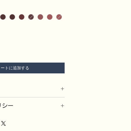
カートに追加する
メーカーが製作
リシー
0、7.5、8.0、の4サイズ。
ルなものを細身にしてもらっていま
したら、良品と交換又は代金を返還
送料は、弊店にて負担）
アスキン使用。