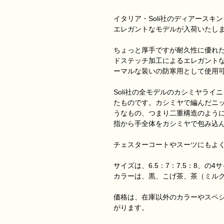
イタリア・Soli社のディアース
エレガントなモデルが入荷いたし
ちょっと厚手ですが耐久性に優れ
ドステッチ加工によるエレガント
ーマルな装いの防寒用として使用
Soli社の全モデルのカシミヤラ
たものです。カシミヤで編んだニ
うなもの、つまり二重構造のよう
指から手全体をカシミヤで包み込
チェスターコートやスーツにもよ
サイズは、6.5：7：7.5：8、の4
カラーは、黒、こげ茶、茶（ミル
価格は、在庫以外のカラーやスペシ
がります。