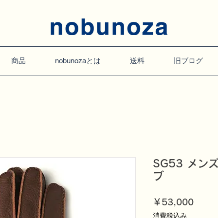
商品
nobunozaとは
送料
旧ブログ
SG53 メ
ブ
価
￥53,000
格
消費税込み