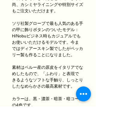
尚、カシミヤライニングや特別サイズ
もご注文いただけます。
ソリ社製グローブで最も人気のある手
の甲に飾りボタンのついたモデル：
H/Nobuビジネス時もカジュアルでも
お使いいただけるモデルです。今ま
ではディアースキン製でしたがペッカ
リー製も作ることになりました。
素材はペルー産の原皮をイタリアでな
めしたもので、「ふわり」と表現で
きるようなソフトな手触り、しっとり
したなめらかさの最高素材です。
カラーは、黒・濃茶・暗茶・暗コーク
の4色です。
サイズは、6.5・7.0・7.5・8.0の4サ
イズです。
サイズ・カラーについてはメールまた
は電話でお問い合わせください。