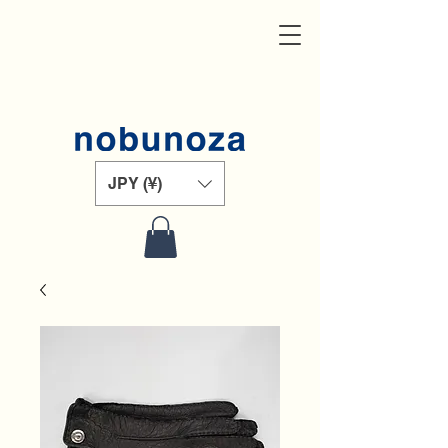
JPY (¥)