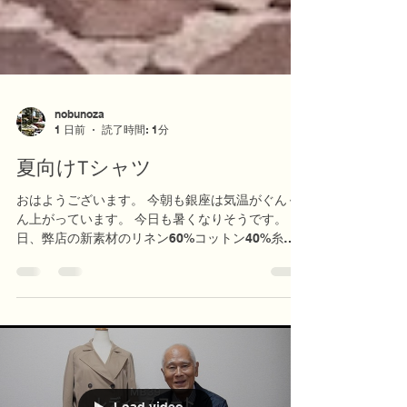
nobunoza
1 日前
読了時間: 1分
夏向けTシャツ
おはようございます。 今朝も銀座は気温がぐんぐ
ん上がっています。 今日も暑くなりそうです。 昨
日、弊店の新素材のリネン60%コットン40%糸を
使ったTシャツを フォトグラファー井出宏幸氏が
AIモデルと相応しいロケーションと合体してくれ
ました。 このTシャツは夏向けにとてもよい製品
だと思います。 カスタムメイドでお作りしていま
す。 是非ご覧ください。 今日土曜日の終日、銀座
のシェアオフィスに滞在しております。 商品やカ