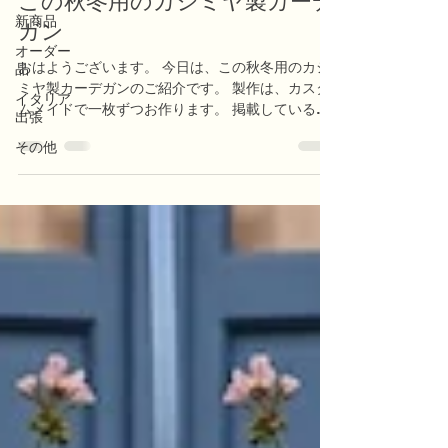
この秋冬用のカシミヤ製カーデ
新商品
ガン
オーダー
おはようございます。 今日は、この秋冬用のカシ
品
ミヤ製カーデガンのご紹介です。 製作は、カスタ
イタリア
ムメイドで一枚ずつお作ります。 掲載している画
出張
像は、フォトグラファー井出宏幸氏が、 カーデガ
その他
ンの実写とAIモデルと背景を合体してくれまし
た。 ご覧ください。 ご注文に関しましてはお気軽
にお問合せください。 info@nobunoza.com
nobu カシミヤ製カーデガン Quiet Luxury
(Silent brand) 最高級な素材と仕立て、トレンド
に左右されないタイムレスなスタイル、ブランド
ロゴや過度な装飾を排除し、静かに本質的な価値
を表現する。nobunoza Quiet Luxury (Silent
Brand) Characterized by the finest materials
and craftsmanship and a timeless style that
transcends trends, it eschews brand logos
and excessive ornamentation, quietly expres