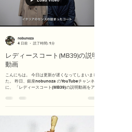
スタムメイドの問い合わせなどお気軽にお問い合
わせください。 よろしくお願いいたします。
Load video
nobu リネン60%コットン40%糸を使ったTシャツ
nobunoza
4 日前
読了時間: 1分
レディースコート(MB39)の説明
動画
こんにちは。 今日は更新が遅くなってしまいまし
た。 昨日、銀座nobunoza のYouTubeチャンネル
に、 「レディースコート(MB39)の説明動画をアッ
プしました。 是非ご覧ください： 明日の木曜日ま
で東京を離れています。 しかし、ネット経由での
商品のご購入や問い合わせなど可能です。 お気軽
にお問い合わせください。 info@nobunoza.com
nobu レディースコート(MB39)の説明動画