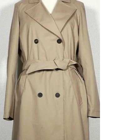
お問い合わせください。 info@nobunoza.com
nobu レディースコート(MB39) Quiet Luxury
(Silent brand) 最高級な素材と仕立て、トレンド
に左右されないタイムレスなスタイル、ブランド
ロゴや過度な装飾を排除し、静かに本質的な価値
を表現する。nobunoza Quiet Luxury (Silent
Brand) Characterized by the finest materials
and craftsmans