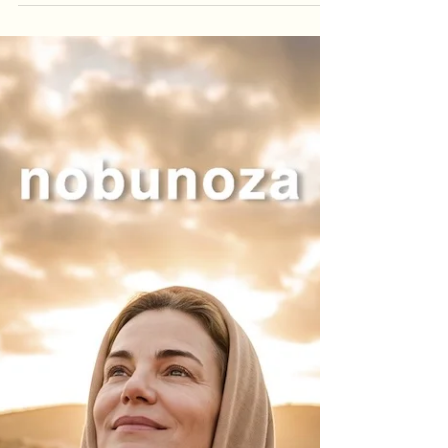
「レディースコート(MB39)」
おはようございます。 一昨日、イタリアのメーカ
ーから、 「レディースコート(MB39)」のカスタム
メイド用のサンプルが入荷しました。 昨年、この
メーカーを訪れた時に偶然見つけたもので、 イタ
リアのセンスが詰まったコートだなと思って発注
したものです。 近日中にホームページに詳細を掲
載いたします。 カズタムメイドですので、素材も
生地から革まで選んで発注可能です。 是非ご覧く
ださい。 nobu レディースコート Quiet Luxury
(Silent brand) 最高級な素材と仕立て、トレンド
に左右されないタイムレスなスタイル、ブランド
ロゴや過度な装飾を排除し、静かに本質的な価値
を表現する。nobunoza Quiet Luxury (Silent
Brand) Characterized by the finest materials
and craftsmanship and a timeless style that
transcends trends, it eschews brand logos
and excessive ornamen