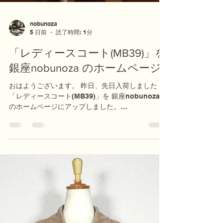
nobunoza
5 日前
読了時間: 1分
「レディースコート(MB39)」を
銀座nobunoza のホームページ
おはようございます。 昨日、先日入荷しました
「レディースコート(MB39)」を 銀座nobunoza
のホームページにアップしました。
https://www.nobunoza.com/product-
page/mb39-
%E3%83%AC%E3%83%87%E3%82%A3%E3%83
%BC%E3%82%B9%E3%82%B3%E3%83%BC%E
3%83%88 是非ご覧ください。 今週の木曜日まで
東京を離れています。 しかし、ネット経由での商
品のご購入や問い合わせなど可能です。 お気軽に